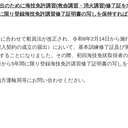
届出のために海技免許講習(救命講習・消火講習)修了証
間に限り登録海技免許講習修了証明書の写しを保持すれ
保に合わせて船員法が改正され、令和8年2月14日から
入契約の成立の届出）において、基本訓練修了証及び実
示することになりました。その際、初回海技免状取得者
日から5年間に限り登録海技免許講習修了証明書の写し
方運輸局等にお問い合わせください。