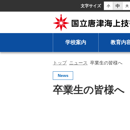
中
文字サイズ
小
大
学校案内
教育内
トップ
ニュース
卒業生の皆様へ
News
卒業生の皆様へ