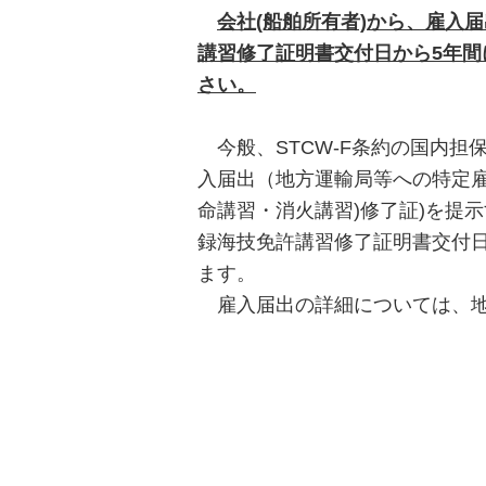
会社(船舶所有者)から、雇入
講習修了証明書交付日から5年
さい。
今般、STCW-F条約の国内担
入届出（地方運輸局等への特定雇
命講習・消火講習)修了証)を提
録海技免許講習修了証明書交付
ます。
雇入届出の詳細については、地