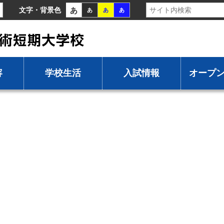
あ
文字・背景色
あ
あ
あ
容
学校生活
入試情報
オープ