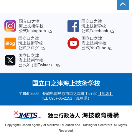
国立口之津
国立口之津
海上技術学校
海上技術学校
公式Instagram
公式Facebook
国立口之津
国立口之津
海上技術学校
海上技術学校
公式ブログ
公式YouTube
国立口之津
海上技術学校
公式X（旧Twitter）
国立口之津海上技術学校
〒859-2503 長崎県南島原市口之津町丁5782
【地図】
TEL 0957-86-2151（庶務課）
Copyright© Japan agency of Maritime Education and Training for Seafarers. All Rights
Reserved.