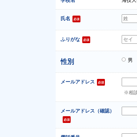
学校名
海技大
氏名
必須
ふりがな
必須
男
性別
メールアドレス
必須
※相
メールアドレス（確認）
必須