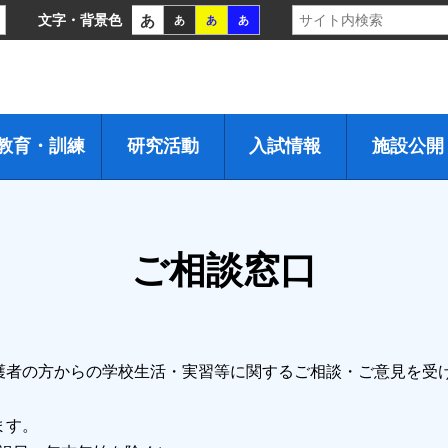
あ
文字・背景色
あ
あ
あ
教育・訓練
研究活動
入試情報
施設公開
ご相談窓口
護者の方からの学校生活・実習等に関するご相談・ご意見を受
ます。