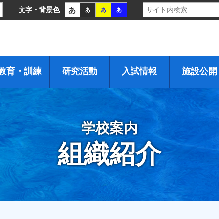
あ
文字・背景色
あ
あ
あ
教育・訓練
研究活動
入試情報
施設公開
学校案内
組織紹介