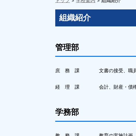
トップ
学校案内
組織紹介
組織紹介
管理部
庶 務 課 文書の接受、職員の
経 理 課 会計、財産・債権
学務部
教 務 課 教育の実施計画、学