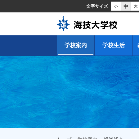
中
文字サイズ
小
大
学校案内
学校生活