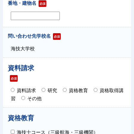
番地・建物名
必須
問い合わせ先学校名
必須
海技大学校
資料請求
必須
資料請求
研究
資格教育
資格取得講
習
その他
資格教育
海技士コース（三級航海・三級機関）