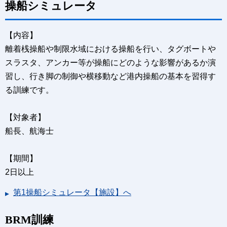
操船シミュレータ
【内容】
離着桟操船や制限水域における操船を行い、タグボートや
スラスタ、アンカー等が操船にどのような影響があるか演
習し、行き脚の制御や横移動など港内操船の基本を習得す
る訓練です。
【対象者】
船長、航海士
【期間】
2日以上
第1操船シミュレータ【施設】へ
BRM訓練