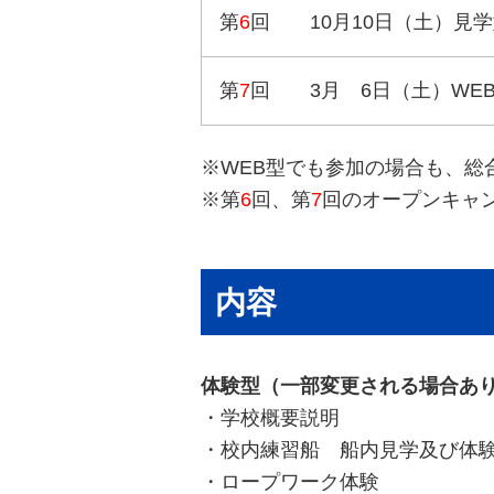
第
6
回 10月10日（土）見学
第
7
回 3月 6日（土）WEB
※WEB型でも参加の場合も、総
※第
6
回、第
7
回のオープンキャ
内容
体験型（一部変更される場合あ
・学校概要説明
・校内練習船 船内見学及び体
・ロープワーク体験