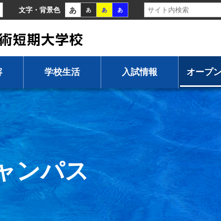
あ
文字・背景色
あ
あ
あ
容
学校生活
入試情報
オープ
ャンパス