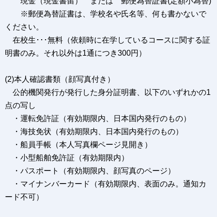
現金（現金書留） または 郵便為替証書(定額小為替)
※郵便為替証書は、学校名や氏名等、何も書かないで
ください。
在校生･･･無料（依頼時に在学しているコースに関する証
明書のみ。それ以外は1通につき300円）
(2)本人確認書類（顔写真付き）
公的機関発行が発行した身分証明書、以下のいずれかの1
点の写し
・運転免許証（有効期限内、日本国内発行のもの）
・海技免状（有効期限内、日本国内発行のもの）
・船員手帳（本人写真欄ページ見開き）
・小型船舶免許証（有効期限内）
・パスポート（有効期限内、顔写真のページ）
・マイナンバーカード（有効期限内、表面のみ。通知カ
ード不可）