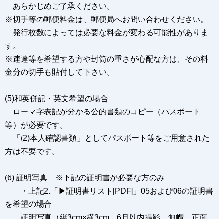
あらかじめご了承ください。
※切手等の郵便料金は、郵便局へお問い合わせください。
発行枚数によっては必要な料金が変わる可能性がありま
す。
※速達等を希望する方や封筒の重さが心配な方は、その料
金分の切手も貼付して下さい。
(5)和英併記・英文希望の場合
ローマ字表記が分かる公的書類のコピー（パスポート
等）が必要です。
「(2)本人確認書類」としてパスポート等をご用意された
方は不要です。
(6) 証明写真 ※下記の証明書が必要な方のみ
・上記2.「▶証明書リスト[PDF]」05および06の証明書
を希望の場合
証明写真（縦3cm×横3cm、6月以内撮影、無帽、正面