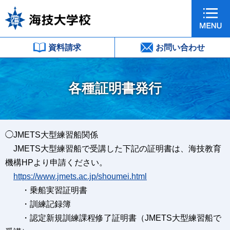
資料請求
お問い合わせ
各種証明書発行
◯JMETS大型練習船関係
JMETS大型練習船で受講した下記の証明書は、海技教育
機構HPより申請ください。
https://www.jmets.ac.jp/shoumei.html
・乗船実習証明書
・訓練記録簿
・認定新規訓練課程修了証明書（JMETS大型練習船で