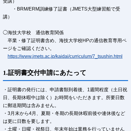
受講）
・BRM/ERM訓練修了証書（JMETS大型練習船で受
講）
◯海技大学校 通信教育関係
卒業・修了証明書含め、海技大学校HPの通信教育専用ペ
ージをご確認ください。
https://www.jmets.ac.jp/kaidai/curriculum/7_tsushin.html
1.証明書交付申請にあたって
・証明書の発行には、申請書類到着後、1週間程度（土日祝
日、長期休暇中は除く）お時間をいただきます。所要日数
に郵送期間は含みません。
・3月末から4月、夏期・冬期の長期休暇前後や連休後など
は更に日数を要します。
・土曜・日曜・祝祭日、年末年始は業務を行っていません