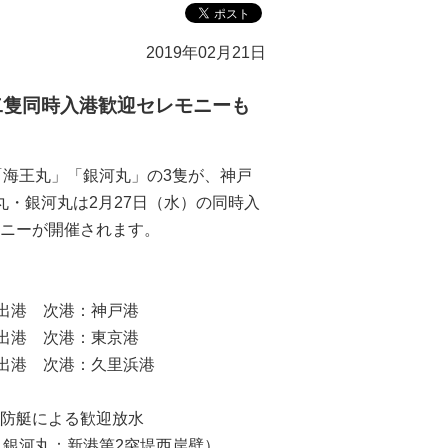
2019年02月21日
二隻同時入港歓迎セレモニーも
「海王丸」「銀河丸」の3隻が、神戸
丸・銀河丸は2月27日（水）の同時入
モニーが開催されます。
00出港 次港：神戸港
00出港 次港：東京港
00出港 次港：久里浜港
市消防艇による歓迎放水
河丸：新港第2突堤西岸壁）