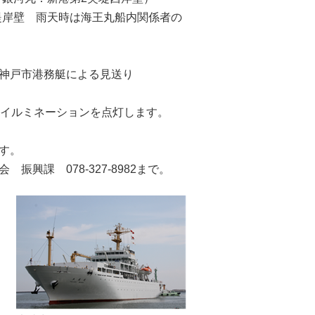
壁 雨天時は海王丸船内関係者の
港務艇による見送り
体イルミネーションを点灯します。
す。
興課 078-327-8982まで。