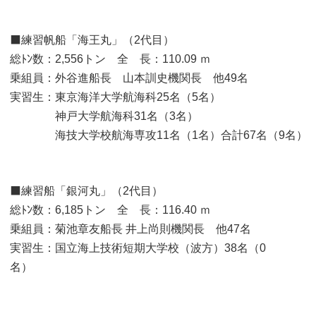
⬛練習帆船「海王丸」（2代目）
総ﾄﾝ数：2,556トン 全 長：110.09 ｍ
乗組員：外谷進船長 山本訓史機関長 他49名
実習生：東京海洋大学航海科25名（5名）
神戸大学航海科31名（3名）
海技大学校航海専攻11名（1名）合計67名（9名）
⬛練習船「銀河丸」（2代目）
総ﾄﾝ数：6,185トン 全 長：116.40 ｍ
乗組員：菊池章友船長 井上尚則機関長 他47名
実習生：国立海上技術短期大学校（波方）38名（0
名）