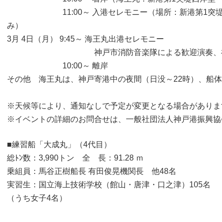
11:00～ 入港セレモニー（場所：新港第1突堤岸
み）
3月 4日（月） 9:45～ 海王丸出港セレモニー
神戸市消防音楽隊による歓迎演奏、神戸市
10:00～ 離岸
その他 海王丸は、神戸寄港中の夜間（日没～22時）、船
※天候等により、通知なしで予定が変更となる場合がありま
※イベントの詳細のお問合せは、一般社団法人神戸港振興協会 振
■練習船「大成丸」（4代目）
総ﾄﾝ数：3,990トン 全 長：91.28 ｍ
乗組員：馬谷正樹船長 有田俊晃機関長 他48名
実習生：国立海上技術学校（館山・唐津・口之津）105名
（うち女子4名）