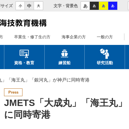
中
あ
字サイズ
文字・背景色
小
大
あ
あ
あ
方
卒業生・修了生の方
海事企業の方
一般の方
資格・教育
練習船
研究活動
成丸」「海王丸」「銀河丸」が神戸に同時寄港
Press
JMETS「大成丸」「海王丸
に同時寄港