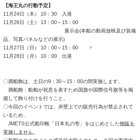
【海王丸の行動予定】
11月24日（木） 10：30 入港
11月26日（土） 13：00～15：00
展示会(本船の動画放映及び装備
品、写真パネルなどの展示)
11月27日（日） 10：00～15：00 〃
11月28日（月） 10：00 出港
〇満船飾は、土日の9：30～15：00の間実施します。
満船飾：船舶が祝意を表すため国旗や国際信号旗等を掲
揚して飾り付けを行うこと。
〇今回のイベントでは、岸壁上での販売行為が禁止されて
いるため、
JMETS公式船印帳「日本丸の壱」をはじめとした
物販を
実施しません
。