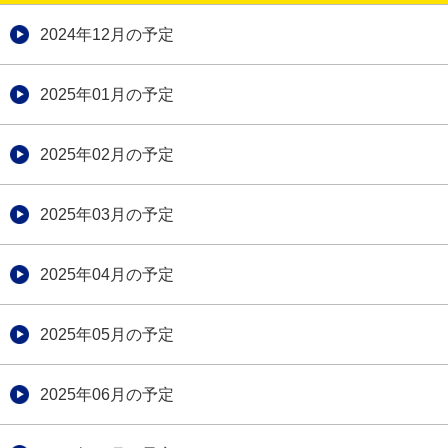
2024年12月の予定
2025年01月の予定
2025年02月の予定
2025年03月の予定
2025年04月の予定
2025年05月の予定
2025年06月の予定