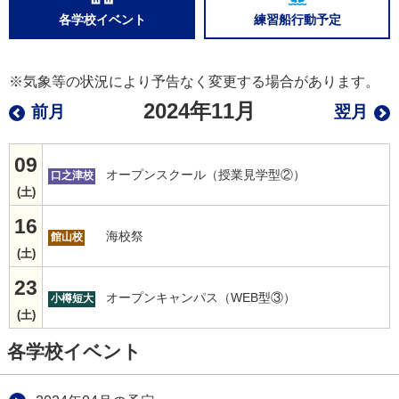
各学校イベント
練習船行動予定
※気象等の状況により予告なく変更する場合があります。
2024年11月
前月
翌月
09
オープンスクール（授業見学型②）
口之津校
(土)
16
海校祭
館山校
(土)
23
オープンキャンパス（WEB型③）
小樽短大
(土)
各学校イベント