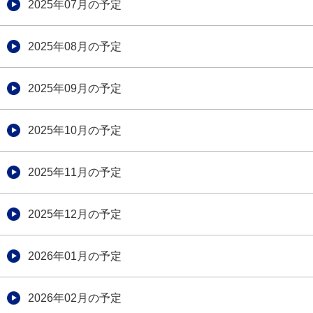
2025年07月の予定
2025年08月の予定
2025年09月の予定
2025年10月の予定
2025年11月の予定
2025年12月の予定
2026年01月の予定
2026年02月の予定