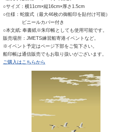
○サイズ：横11cm×縦16cm×厚さ1.5cm
○仕様：蛇腹式（最大46枚の御船印を貼付け可能）
ビニールカバー付き
○本文紙: 奉書紙※朱印帳としても使用可能です。
販売場所：JMETS練習船寄港イベントなど。
※イベント予定はページ下部をご覧下さい。
船印帳は通信販売でもお取り扱いがございます。
ご購入はこちらから