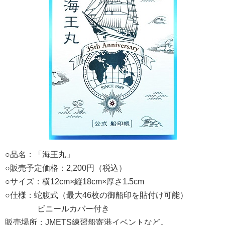
○品名：「海王丸」
○販売予定価格：2,200円（税込）
○サイズ：横12cm×縦18cm×厚さ1.5cm
○仕様：蛇腹式（最大46枚の御船印を貼付け可能）
ビニールカバー付き
販売場所：JMETS練習船寄港イベントなど。