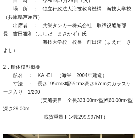
日 時 ： 令和2年7月28日（火）
場 所 ： 独立行政法人海技教育機構 海技大学校
（兵庫県芦屋市）
出席者 ： 共栄タンカー株式会社 取締役船舶部
長 吉田雅和（よしだ まさかず）氏
海技大学校 校長 前田潔（まえだ き
よし）
2．船体模型概要
船名 ： KAI-EI （海栄 2004年建造）
寸法 ： 長さ195cm×幅55cm×高さ67cmのガラスケ
ース入り 1/200
（実船要目 全長333.00m×型幅60.00m×型
深さ29.00m
載貨重量トン数299,997MT）