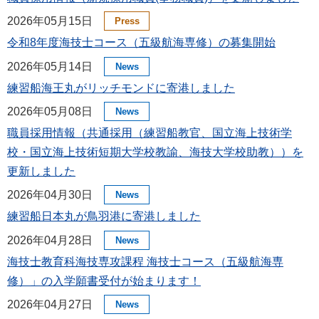
2026年05月15日
Press
令和8年度海技士コース（五級航海専修）の募集開始
2026年05月14日
News
練習船海王丸がリッチモンドに寄港しました
2026年05月08日
News
職員採用情報（共通採⽤（練習船教官、国⽴海上技術学
校・国⽴海上技術短期⼤学校教諭、海技⼤学校助教））を
更新しました
2026年04月30日
News
練習船日本丸が鳥羽港に寄港しました
2026年04月28日
News
海技士教育科海技専攻課程 海技士コース（五級航海専
修）」の入学願書受付が始まります！
2026年04月27日
News