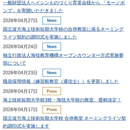
一般財団法人ヘイシンものづくり育英会様から 「モーノポ
ンプ」を寄贈いただきました
2026年04月27日
News
国立波方海上技術短期大学校の合併教室に係るネーミング
ライツ契約の調印式を実施しました
2026年04月24日
News
独立行政法人海技教育機構オープンカウンター方式実施要
領について
2026年04月23日
News
職員採用情報（練習船教官（通信士））を更新しました
2026年04月17日
Press
海上技術短期大学校3校・海技大学校の教室、愛称決定！
2026年04月17日
Press
国立波方海上技術短期大学校 合併教室 ネーミングライツ契
約調印式を実施します