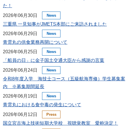
た！
2026年06月30日
News
三重県 一見知事がJMETS本部にご来訪されました
2026年06月29日
News
青雲丸の供食業務再開について
2026年06月25日
News
「船員の日」に金子国土交通大臣から感謝の言葉
2026年06月24日
News
令和8年度入学 海技士コース（五級航海専修）学生募集案
内 ※募集期間延長
2026年06月19日
News
青雲丸における食中毒の発生について
2026年06月12日
Press
国立宮古海上技術短期大学校 視聴覚教室 愛称決定！