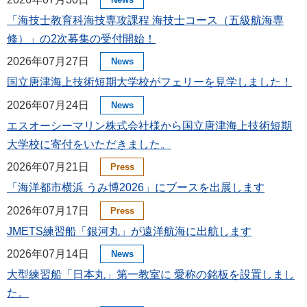
「海技士教育科海技専攻課程 海技士コース（五級航海専
修）」の2次募集の受付開始！
2026年07月27日
News
国立唐津海上技術短期大学校がフェリーを見学しました！
2026年07月24日
News
エスオーシーマリン株式会社様から国立唐津海上技術短期
大学校に寄付をいただきました。
2026年07月21日
Press
「海洋都市横浜 うみ博2026」にブースを出展します
2026年07月17日
Press
JMETS練習船「銀河丸」が遠洋航海に出航します
2026年07月14日
News
大型練習船「日本丸」第一教室に 愛称の銘板を設置しまし
た。