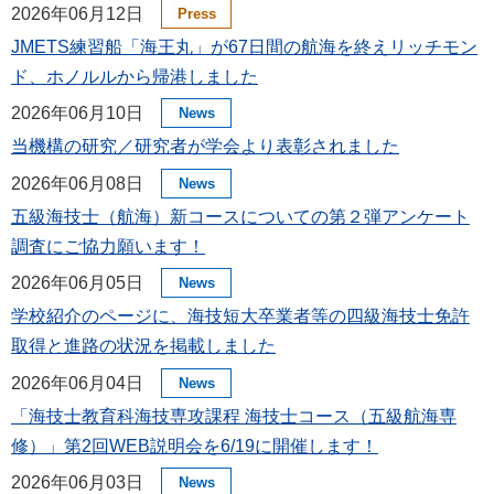
2026年06月12日
Press
JMETS練習船「海王丸」が67日間の航海を終えリッチモン
ド、ホノルルから帰港しました
2026年06月10日
News
当機構の研究／研究者が学会より表彰されました
2026年06月08日
News
五級海技士（航海）新コースについての第２弾アンケート
調査にご協力願います！
2026年06月05日
News
学校紹介のページに、海技短大卒業者等の四級海技士免許
取得と進路の状況を掲載しました
2026年06月04日
News
「海技士教育科海技専攻課程 海技士コース（五級航海専
修）」第2回WEB説明会を6/19に開催します！
2026年06月03日
News