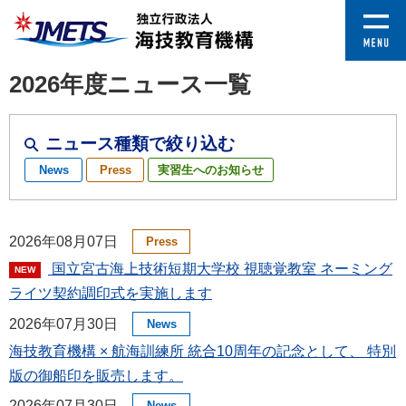
2026年度ニュース一覧
ニュース種類で絞り込む
News
Press
実習生へのお知らせ
2026年08月07日
Press
国立宮古海上技術短期大学校 視聴覚教室 ネーミング
NEW
ライツ契約調印式を実施します
2026年07月30日
News
海技教育機構 × 航海訓練所 統合10周年の記念として、 特別
版の御船印を販売します。
2026年07月30日
News