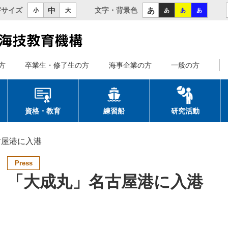
中
あ
字サイズ
文字・背景色
小
大
あ
あ
あ
方
卒業生・修了生の方
海事企業の方
一般の方
資格・教育
練習船
研究活動
古屋港に入港
Press
「大成丸」名古屋港に入港