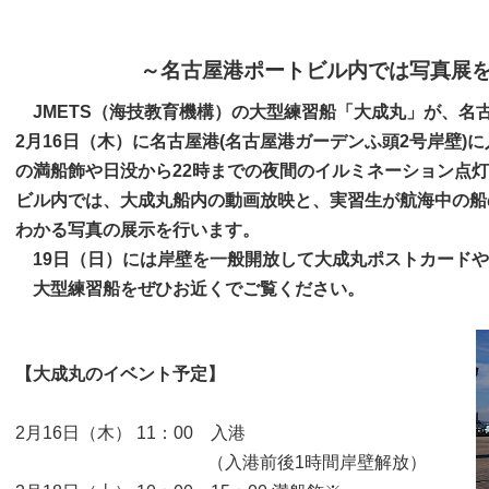
～名古屋港ポートビル内では写真展を
JMETS（海技教育機構）の大型練習船「大成丸」が、名
2月16日（木）に名古屋港(名古屋港ガーデンふ頭2号岸壁)
の満船飾や日没から22時までの夜間のイルミネーション点
ビル内では、大成丸船内の動画放映と、実習生が航海中の船
わかる写真の展示を行います。
19日（日）には岸壁を一般開放して大成丸ポストカードや
大型練習船をぜひお近くでご覧ください。
【大成丸のイベント予定】
2月16日（木） 11：00 入港
（入港前後1時間岸壁解放）