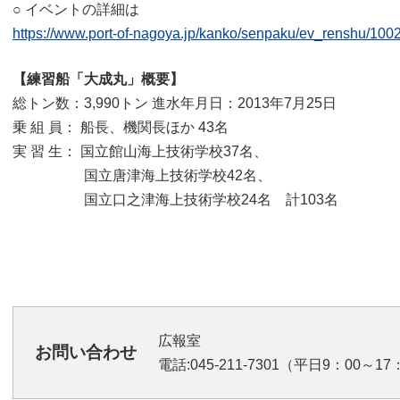
○ イベントの詳細は
https://www.port-of-nagoya.jp/kanko/senpaku/ev_renshu/10
【練習船「大成丸」概要】
総トン数：3,990トン 進水年月日：2013年7月25日
乗 組 員： 船長、機関長ほか 43名
実 習 生： 国立館山海上技術学校37名、
国立唐津海上技術学校42名、
国立口之津海上技術学校24名 計103名
広報室
お問い合わせ
電話:045-211-7301（平日9：00～17：0