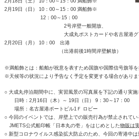
2月18日（土） 10：00～15：00 満船飾※
2月19日（日） 10：00～15：00 満船飾※
12：00～15：00
2号岸壁一般開放、
大成丸ポストカードや名古屋港グッ
2月20日（月） 10：00 出港
（出港前後1時間岸壁解放）
※満船飾とは：船舶が祝意を表すため国旗や国際信号旗等を
※天候等の状況により予告なく予定を変更する場合がありま
○ 大成丸停泊期間中に、実習風景の写真展を下記の通り実施
日時：2月16日（木）～ 19日（日） 9：30～17：00
場所：名古屋港ポートビル1Ｆ ロビー
○ 今回のイベントでは、岸壁上での販売行為が禁止されてい
JMETS公式船印帳「日本丸の壱」をはじめとした
物販は
○ 新型コロナウイルス感染拡大防止のため、今回の寄港中