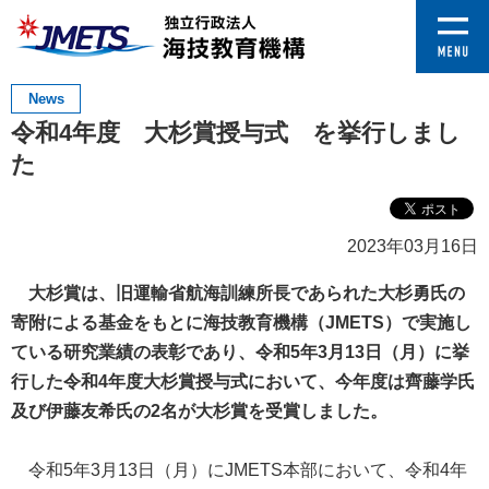
News
令和4年度 大杉賞授与式 を挙行しまし
た
2023年03月16日
大杉賞は、旧運輸省航海訓練所長であられた大杉勇氏の
寄附による基金をもとに海技教育機構（JMETS）で実施し
ている研究業績の表彰であり、令和5年3月13日（月）に挙
行した令和4年度大杉賞授与式において、今年度は齊藤学氏
及び伊藤友希氏の2名が大杉賞を受賞しました。
令和5年3月13日（月）にJMETS本部において、令和4年