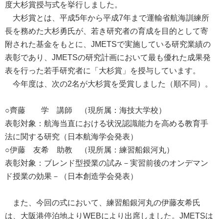
度大杉賞授与式を挙行しました。
大杉賞とは、平成5年から平成7年まで運輸省航海訓練所
長を務めた大杉勇氏が、若き研究者の育成を目的として寄
附された基金をもとに、JMETSで実施している研究業績の
表彰であり、JMETSの研究計画において最も優れた成果発
表を行った若手研究者に「大杉賞」を授与しています。
今年度は、次の2名が大杉賞を受賞しました（順不同）。
○齊藤 学 講師 （現所属：海技大学校）
表彰対象：航海当直における状況認識能力を高める教育手
法に関する研究（日本航海学会発表）
○伊藤 友希 助教 （現所属：練習船銀河丸）
表彰対象：ブレンド型授業の試み－実習前後のオンデマン
ド授業の効果－（日本創造学会発表）
また、今回の式において、練習船銀河丸の伊藤友希氏
は、大阪港停泊地よりWEBにより出席しました。JMETSは