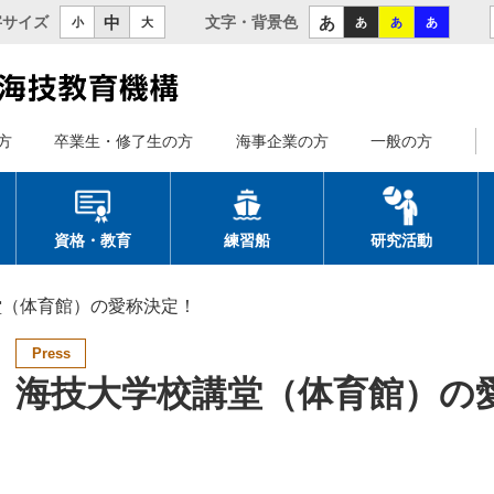
中
あ
字サイズ
文字・背景色
小
大
あ
あ
あ
方
卒業生・修了生の方
海事企業の方
一般の方
資格・教育
練習船
研究活動
堂（体育館）の愛称決定！
Press
海技大学校講堂（体育館）の