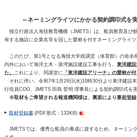
～ネーミングライツにかかる契約調印式を実
独立行政法人海技教育機構（JMETS）は、船員教育及び
有する施設に企業名等を冠した愛称を付すネーミングライツ
このたび、第1号となる海技大学校講堂（体育館）の命名
内外において海洋土木・港湾施設建設工事を行う、
東洋建設
た。
これにより、同講堂に
「東洋建設アリーナ」の愛称が付
それに伴い、令和7年1月29日(水)10時30分より東洋建設本
行役員COO、JMETS 田島 哲明 理事長による契約調印式
※取材をご希望される報道機関様は、裏面により
事前登録
取材登録書
(PDF形式：132KB)
JMETSでは、優秀な船員の養成に資するため、ネーミン