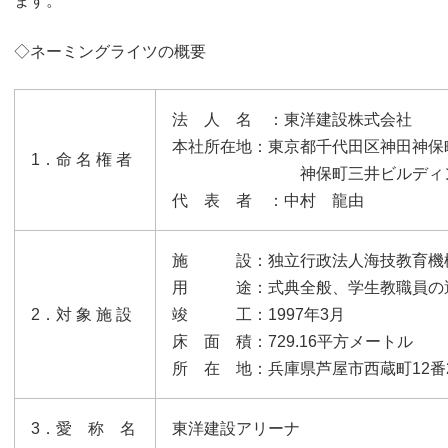
ます。
◇ネーミングライツの概要
法 人 名 ：東洋建設株式会社
本社所在地：東京都千代田区神田神保町
1．命 名 権 者
神保町三井ビルディ
代 表 者 ：中村 龍由
施 設：独立行政法人海技教育機構
用 途：式典全般、学生教職員の
2．対 象 施 設
竣 工：1997年3月
床 面 積：729.16平方メートル
所 在 地：兵庫県芦屋市西蔵町12番
3．愛 称 名
東洋建設アリーナ