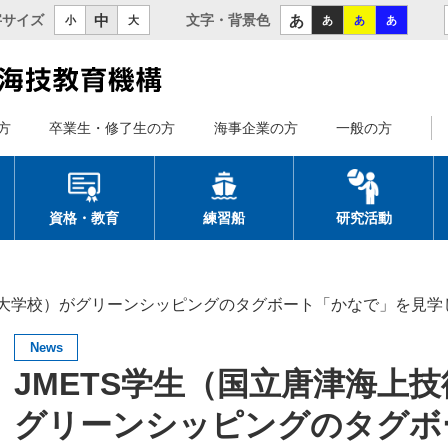
中
あ
字サイズ
文字・背景色
小
大
あ
あ
あ
方
卒業生・修了生の方
海事企業の方
一般の方
資格・教育
練習船
研究活動
期大学校）がグリーンシッピングのタグボート「かなで」を見学
News
JMETS学生（国立唐津海上
グリーンシッピングのタグボ