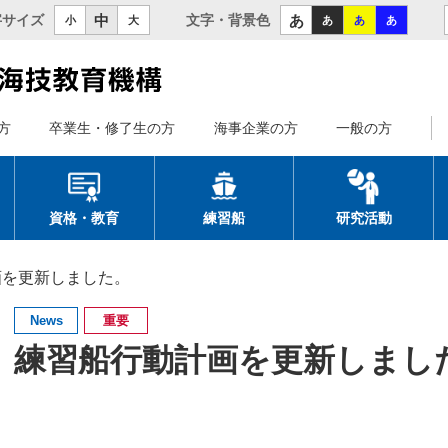
中
あ
字サイズ
文字・背景色
小
大
あ
あ
あ
方
卒業生・修了生の方
海事企業の方
一般の方
資格・教育
練習船
研究活動
画を更新しました。
News
重要
練習船行動計画を更新しまし