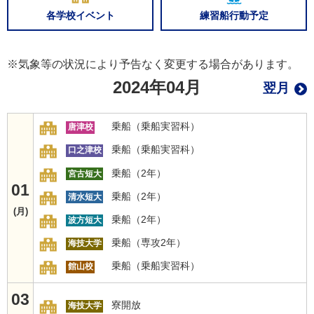
各学校イベント
練習船行動予定
※気象等の状況により予告なく変更する場合があります。
2024年04月
翌月
乗船（乗船実習科）
唐津校
乗船（乗船実習科）
口之津校
乗船（2年）
宮古短大
01
乗船（2年）
清水短大
(月)
乗船（2年）
波方短大
乗船（専攻2年）
海技大学
乗船（乗船実習科）
館山校
03
寮開放
海技大学