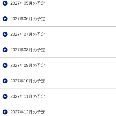
2027年05月の予定
2027年06月の予定
2027年07月の予定
2027年08月の予定
2027年09月の予定
2027年10月の予定
2027年11月の予定
2027年12月の予定