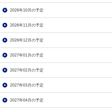
2026年10月の予定
2026年11月の予定
2026年12月の予定
2027年01月の予定
2027年02月の予定
2027年03月の予定
2027年04月の予定