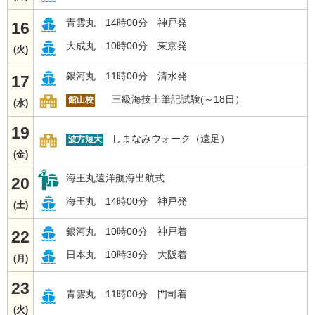
青雲丸 14時00分 神戸発
16
大成丸 10時00分 東京発
(火)
銀河丸 11時00分 清水発
17
三級海技士筆記試験(～18日）
館山校
(水)
19
しまなみウォーク（遠足）
波方短大
(金)
海王丸遠洋航海出航式
20
海王丸 14時00分 神戸発
(土)
銀河丸 10時00分 神戸着
22
日本丸 10時30分 大阪着
(月)
23
青雲丸 11時00分 門司着
(火)