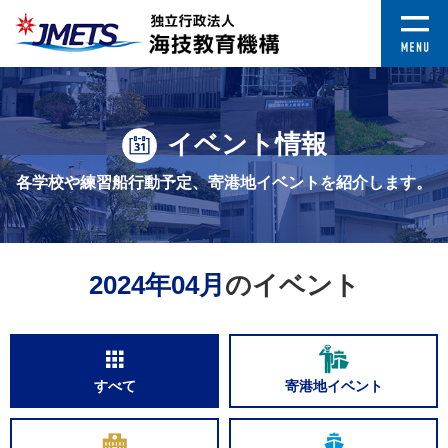
イベント情報
各学校や練習船行動予定、寄港地イベントを紹介します。
2024年04月
のイベント
すべて
寄港地イベント