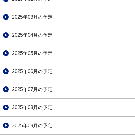
2025年03月の予定
2025年04月の予定
2025年05月の予定
2025年06月の予定
2025年07月の予定
2025年08月の予定
2025年09月の予定