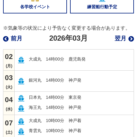
各学校イベント
練習船行動予定
※気象等の状況により予告なく変更する場合があります。
2026年03月
前月
翌月
02
大成丸 14時00分 鹿児島発
(月)
03
銀河丸 14時00分 神戸発
(火)
日本丸 14時00分 東京発
04
海王丸 14時00分 神戸発
(水)
大成丸 10時00分 神戸着
07
青雲丸 10時00分 神戸着
(土)