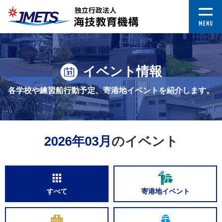
イベント情報
各学校や練習船行動予定、寄港地イベントを紹介します。
2026年03月
のイベント
すべて
寄港地イベント