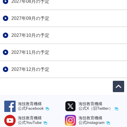
2027年08月の予定
2027年09月の予定
2027年10月の予定
2027年11月の予定
2027年12月の予定
海技教育機構
海技教育機構
公式Facebook
公式X（旧Twitter）
海技教育機構
海技教育機構
公式YouTube
公式Instagram