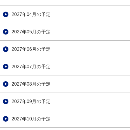
2027年04月の予定
2027年05月の予定
2027年06月の予定
2027年07月の予定
2027年08月の予定
2027年09月の予定
2027年10月の予定