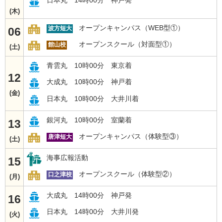
日本丸 14時00分 神戸発
(木)
オープンキャンパス（WEB型①）
波方短大
06
オープンスクール（対面型①）
館山校
(土)
青雲丸 10時00分 東京着
12
大成丸 10時00分 神戸着
(金)
日本丸 10時00分 大井川着
銀河丸 10時00分 室蘭着
13
オープンキャンパス（体験型③）
唐津短大
(土)
海事広報活動
15
オープンスクール（体験型②）
口之津校
(月)
大成丸 14時00分 神戸発
16
日本丸 14時00分 大井川発
(火)