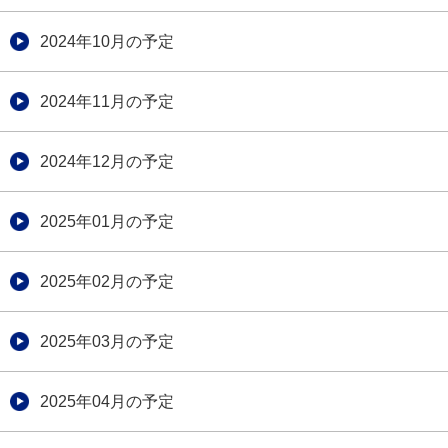
2024年10月の予定
2024年11月の予定
2024年12月の予定
2025年01月の予定
2025年02月の予定
2025年03月の予定
2025年04月の予定