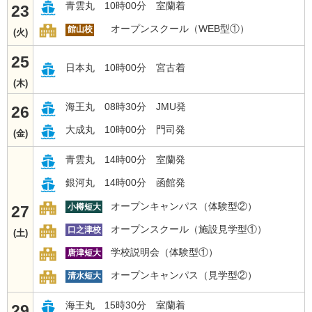
青雲丸 10時00分 室蘭着
23
オープンスクール（WEB型①）
館山校
(火)
25
日本丸 10時00分 宮古着
(木)
海王丸 08時30分 JMU発
26
大成丸 10時00分 門司発
(金)
青雲丸 14時00分 室蘭発
銀河丸 14時00分 函館発
オープンキャンパス（体験型②）
小樽短大
27
オープンスクール（施設見学型①）
口之津校
(土)
学校説明会（体験型①）
唐津短大
オープンキャンパス（見学型②）
清水短大
海王丸 15時30分 室蘭着
29