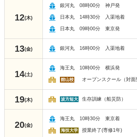
銀河丸 08時00分 神戸発
12
日本丸 14時30分 入渠地着
(木)
日本丸 09時00分 東京発
13
銀河丸 16時00分 入渠地着
(金)
海王丸 10時00分 横浜発
14
(土)
オープンスクール（対面
館山校
19
生存訓練（船災防）
波方短大
(木)
海王丸 10時30分 東京着
20
(金)
授業終了(専修1年)
海技大学