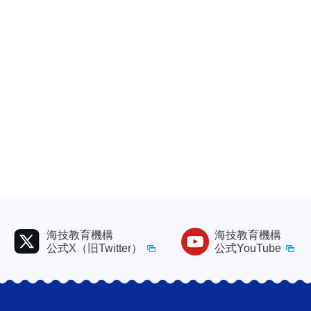
海技教育機構
海技教育機構
公式X（旧Twitter）
公式YouTube