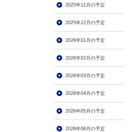
2025年11月の予定
2025年12月の予定
2026年01月の予定
2026年02月の予定
2026年03月の予定
2026年04月の予定
2026年05月の予定
2026年06月の予定