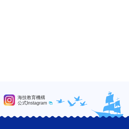
海技教育機構
公式Instagram