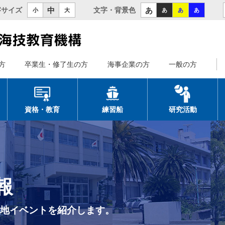
中
あ
字サイズ
文字・背景色
小
大
あ
あ
あ
方
卒業生・修了生の方
海事企業の方
一般の方
資格・教育
練習船
研究活動
報
地イベントを紹介します。