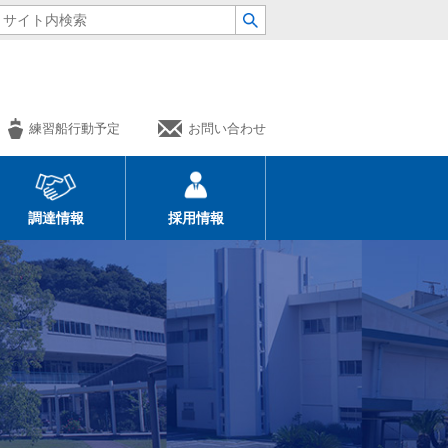
練習船行動予定
お問い合わせ
調達情報
採用情報