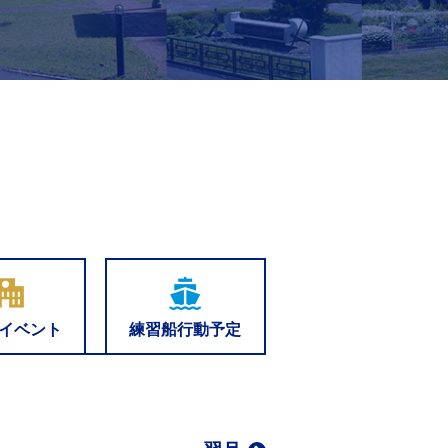
イベント
練習船行動予定