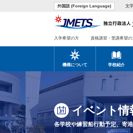
外国語 (Foreign Language)
文
入学希望の方
資格講習・受講希望の
機構について
学校紹介
イベント情
各学校や練習船行動予定、寄港