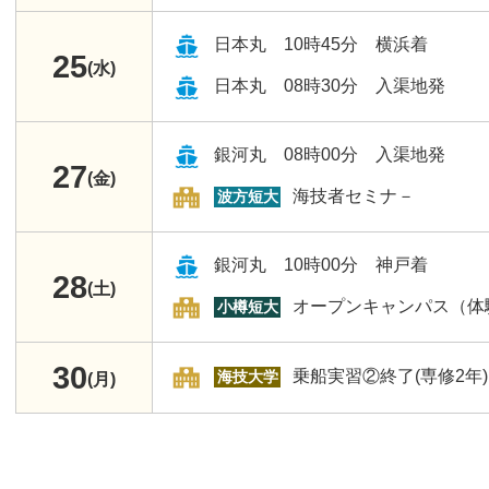
日本丸 10時45分 横浜着
25
(水)
日本丸 08時30分 入渠地発
銀河丸 08時00分 入渠地発
27
(金)
海技者セミナ－
波方短大
銀河丸 10時00分 神戸着
28
(土)
オープンキャンパス（体
小樽短大
30
乗船実習②終了(専修2年)
海技大学
(月)